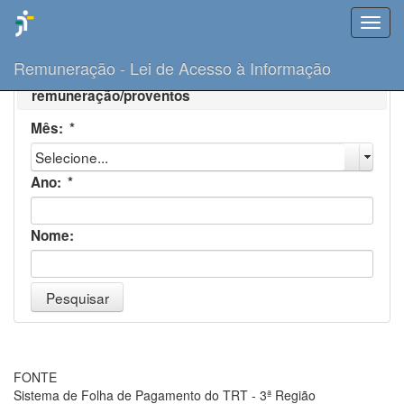
Menu
Remuneração - Lei de Acesso à Informação
Escolha um período de referência para consultar a
remuneração/proventos
Mês:
*
Selecione...
Ano:
*
Nome:
Pesquisar
FONTE
Sistema de Folha de Pagamento do TRT - 3ª Região